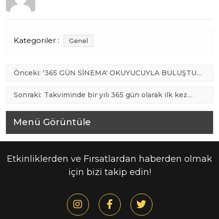
Kategoriler :
Genel
Yazı
Önceki:
'365 GÜN SİNEMA' OKUYUCUYLA BULUŞTU…
– Bodrum'un Lider Haber Merkezi… – Bodrum
gezinmesi
Kent TV (kenttv.net)
Sonraki:
Takviminde bir yılı 365 gün olarak ilk kez
kullandığı bilinen toplum hangisidir? – Sabah
Menü Görüntüle
Etkinliklerden ve Fırsatlardan haberden olmak
için bizi takip edin!