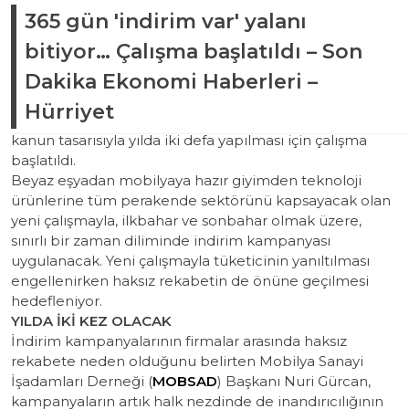
365 gün 'indirim var' yalanı
Güncelleme Tarihi:
Haziran 18, 2018 10:35
EKONOM
İ Bakanlığı neredeyse yılın 365 günü süren
bitiyor… Çalışma başlatıldı – Son
indirim kampanyası vaatlerine son vermeye
Dakika Ekonomi Haberleri –
hazırlanıyor. Sabah Gazetesinden Betül Alakent’in
haberine göre, hemen her firmanın uyguladığı ve
Hürriyet
tüketiciyi yanılttığı düşünülen ‘indirim kampanyalarının’
kanun tasarısıyla yılda iki defa yapılması için çalışma
başlatıldı.
Beyaz eşyadan mobilyaya hazır giyimden teknoloji
ürünlerine tüm perakende sektörünü kapsayacak olan
yeni çalışmayla, ilkbahar ve sonbahar olmak üzere,
sınırlı bir zaman diliminde indirim kampanyası
uygulanacak. Yeni çalışmayla tüketicinin yanıltılması
engellenirken haksız rekabetin de önüne geçilmesi
hedefleniyor.
YILDA İKİ KEZ OLACAK
İndirim kampanyalarının firmalar arasında haksız
rekabete neden olduğunu belirten Mobilya Sanayi
İşadamları Derneği (
MOBSAD
) Başkanı Nuri Gürcan,
kampanyaların artık halk nezdinde de inandırıcılığının