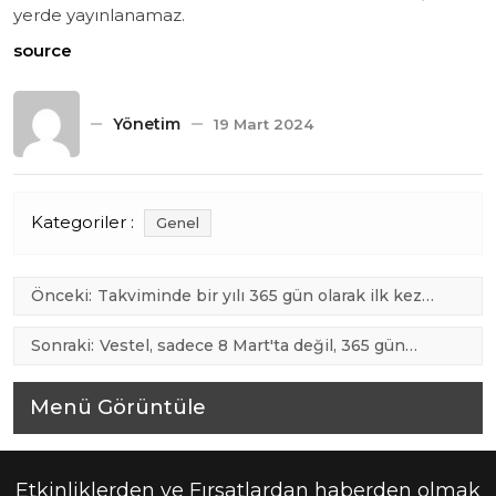
yerde yayınlanamaz.
source
Yönetim
19 Mart 2024
Kategoriler :
Genel
Yazı
Önceki:
Takviminde bir yılı 365 gün olarak ilk kez
kullandığı bilinen toplum hangisidir? – Sabah
gezinmesi
Sonraki:
Vestel, sadece 8 Mart'ta değil, 365 gün
kadınların yanında – Anadolu Ajansı | Türkçe
Menü Görüntüle
Etkinliklerden ve Fırsatlardan haberden olmak