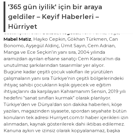
'365 gün iyilik' için bir araya
Güncelleme Tarihi:
Aralık 29, 2018 18:12
Türkiye’nin önemli sanatçılarının şarkılarından sözlerle
geldiler – Keyif Haberleri –
tasarlanan ve elde edilen gelirin ihtiyaç sahibi çocuklara
Hürriyet
ulaştırılacağı ‘365 gün iyilik ajandası’nda projenin
destekçileri olan
Göksel
,
Moğollar
, Yeni Türkü, Vega,
Mabel Matiz
, Hayko Cepkin, Gökhan Türkmen, Can
Bonomo, Ayşegül Aldinç, Ümit Sayın, Cem Adrian,
Manga ve Ece Seçkin’in yanı sıra, 2004 yılında
aramızdan ayrılan efsane sanatçı Cem Karaca’nın da
unutulmaz şarkılarından tasarımlar yer alıyor.
Bugüne kadar çeşitli çocuk vakıfları ile yürütülen
çalışmaların yanı sıra Türkiye’nin çeşitli bölgelerindeki
ihtiyaç sahibi çocukların kışlık giyecek ve eğitim
ihtiyaçlarını da karşılayan Kahramanım Sensin, 2019 yılı
hedefini “sanat sınıfları kurmak” olarak planlıyor.
Türkiye’den ve Dünya’dan son dakika haberleri, köşe
yazıları, magazinden siyasete, spordan seyahate bütün
konuların tek adresi Hurriyet.com.tr haber içerikleri izin
alınmadan, kaynak gösterilerek dahi iktibas edilemez.
Kanuna aykırı ve izinsiz olarak kopyalanamaz, başka